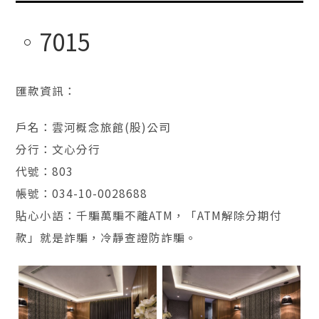
7015
匯款資訊：
戶名：雲河概念旅館(股)公司
分行：文心分行
代號：803
帳號：034-10-0028688
貼心小語：千騙萬騙不離ATM，「ATM解除分期付
款」就是詐騙，冷靜查證防詐騙。