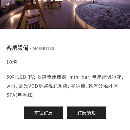
客房設備
10坪
50吋LED TV; 多媒體連接器; mini bar; 無壓縮機冰箱;
wifi; 藍光VOD隨選視訊系統; 咖啡機; 乾溼分離淋浴
SPA(無浴缸)
前往訂房
訂房須知