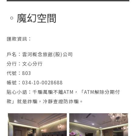
魔幻空間
匯款資訊：
戶名：雲河概念旅館(股)公司
分行：文心分行
代號：803
帳號：034-10-0028688
貼心小語：千騙萬騙不離ATM，「ATM解除分期付
款」就是詐騙，冷靜查證防詐騙。