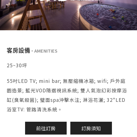
客房設備
25~30坪
55吋LED TV; mini bar; 無壓縮機冰箱; wifi; 戶外庭
園造景; 藍光VOD隨選視訊系統; 雙人氣泡幻彩按摩浴
缸(臭氧殺菌); 璧面spa沖擊水注; 淋浴花灑; 32"LED
浴室TV: 管路清洗系統。
前往訂房
訂房須知