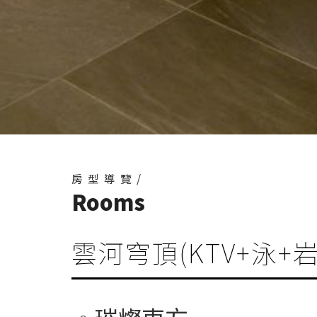
房型導覽/
Rooms
雲河穹頂(KTV+泳+