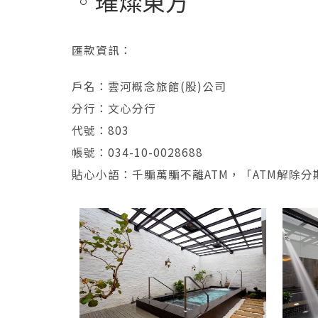
璀燦東方
匯款資訊：
戶名：雲河概念旅館(股)公司
分行：文心分行
代號：803
帳號：034-10-0028688
貼心小語：千騙萬騙不離ATM，「ATM解除