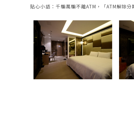
貼心小語：千騙萬騙不離ATM，「ATM解除