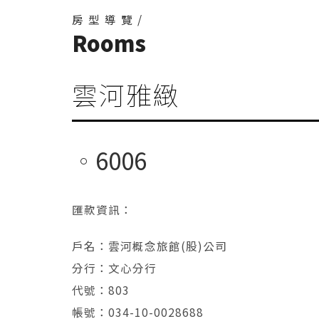
房型導覽/
Rooms
雲河雅緻
6006
匯款資訊：
戶名：雲河概念旅館(股)公司
分行：文心分行
代號：803
帳號：034-10-0028688