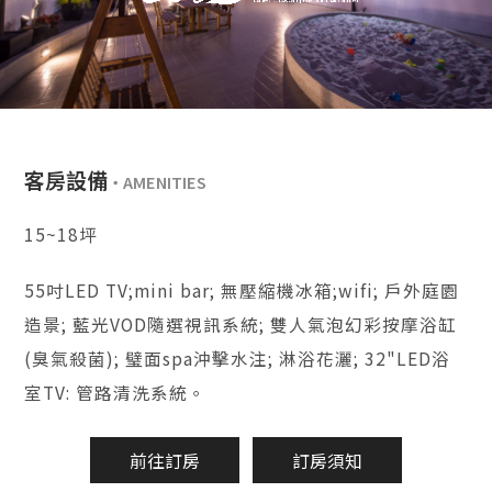
客房設備
15~18坪
55吋LED TV;mini bar; 無壓縮機冰箱;wifi; 戶外庭園
造景; 藍光VOD隨選視訊系統; 雙人氣泡幻彩按摩浴缸
(臭氣殺菌); 璧面spa沖擊水注; 淋浴花灑; 32"LED浴
室TV: 管路清洗系統。
前往訂房
訂房須知