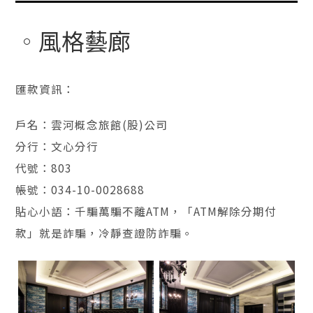
風格藝廊
匯款資訊：
戶名：雲河概念旅館(股)公司
分行：文心分行
代號：803
帳號：034-10-0028688
貼心小語：千騙萬騙不離ATM，「ATM解除分期付
款」就是詐騙，冷靜查證防詐騙。