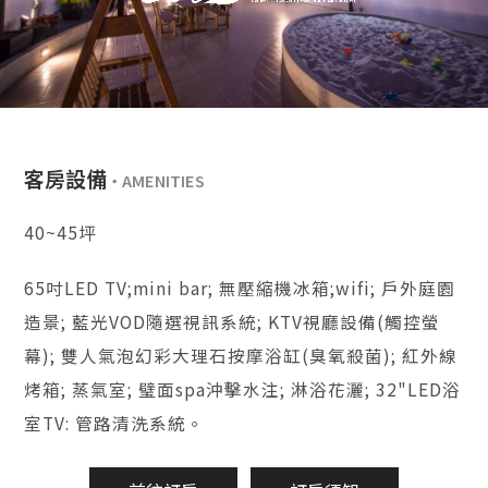
客房設備
40~45坪
65吋LED TV;mini bar; 無壓縮機冰箱;wifi; 戶外庭園
造景; 藍光VOD隨選視訊系統; KTV視廳設備(觸控螢
幕); 雙人氣泡幻彩大理石按摩浴缸(臭氧殺菌); 紅外線
烤箱; 蒸氣室; 璧面spa沖擊水注; 淋浴花灑; 32"LED浴
室TV: 管路清洗系統。