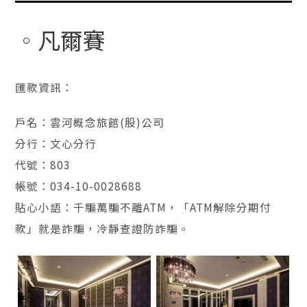
凡爾賽
匯款資訊：
戶名：雲河概念旅館(股)公司
分行：文心分行
代號：803
帳號：034-10-0028688
貼心小語：千騙萬騙不離ATM，「ATM解除分期付
款」就是詐騙，冷靜查證防詐騙。