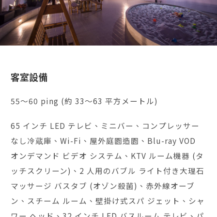
客室設備
55～60 ping (約 33～63 平方メートル)
65 インチ LED テレビ、ミニバー、コンプレッサー
なし冷蔵庫、Wi-Fi、屋外庭園造園、Blu-ray VOD
オンデマンド ビデオ システム、KTV ルーム機器 (タ
ッチスクリーン)、2 人用のバブル ライト付き大理石
マッサージ バスタブ (オゾン殺菌)、赤外線オーブ
ン、スチーム ルーム、壁掛け式スパ ジェット、シャ
ワー ヘッド、32 インチ LED バスルーム テレビ、パ